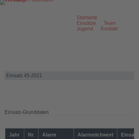
Zum
Inhalt
springen
Startseite
Einsätze
Team
Jugend
Kontakt
Einsatz 45-2021
Einsatz-Grunddaten
Jahr
Nr.
Alarm
Alarmstichwort
Einsatz