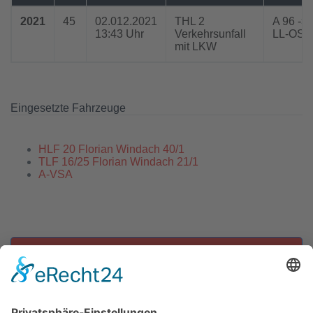
2021
45
02.012.2021
THL 2
A 96 ->
13:43 Uhr
Verkehrsunfall
LL-OST
mit LKW
Eingesetzte Fahrzeuge
HLF 20 Florian Windach 40/1
TLF 16/25 Florian Windach 21/1
A-VSA
Zu allen Einsätzen