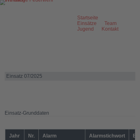
Zum
Inhalt
springen
Startseite
Einsätze
Team
Jugend
Kontakt
Einsatz 07/2025
Einsatz-Grunddaten
Jahr
Nr.
Alarm
Alarmstichwort
Ei