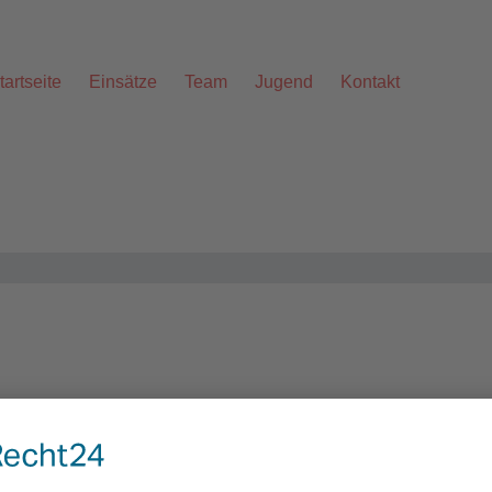
tartseite
Einsätze
Team
Jugend
Kontakt
Alarmstichwort