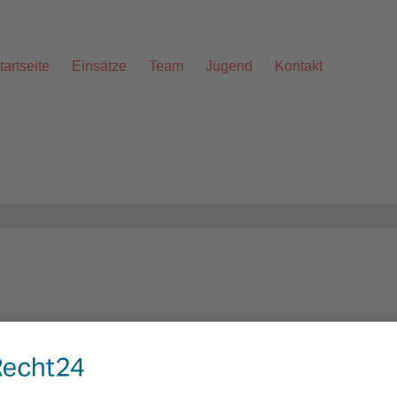
tartseite
Einsätze
Team
Jugend
Kontakt
Alarmstichwort