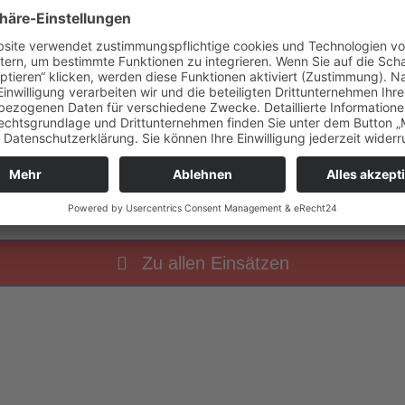
r
B BMA ausgelöste Brandmeldeanlage
Zu allen Einsätzen