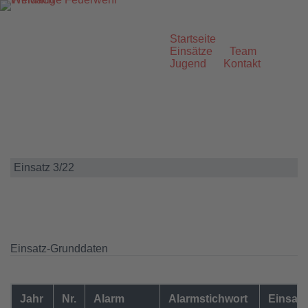
Zum
Inhalt
springen
Startseite
Einsätze
Team
Jugend
Kontakt
Einsatz 3/22
Einsatz-Grunddaten
Jahr
Nr.
Alarm
Alarmstichwort
Einsatz