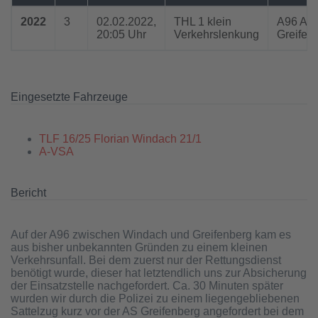
2022
3
02.02.2022,
THL 1 klein
A96 AS
20:05 Uhr
Verkehrslenkung
Greifen
Eingesetzte Fahrzeuge
TLF 16/25 Florian Windach 21/1
A-VSA
Bericht
Auf der A96 zwischen Windach und Greifenberg kam es
aus bisher unbekannten Gründen zu einem kleinen
Verkehrsunfall. Bei dem zuerst nur der Rettungsdienst
benötigt wurde, dieser hat letztendlich uns zur Absicherung
der Einsatzstelle nachgefordert. Ca. 30 Minuten später
wurden wir durch die Polizei zu einem liegengebliebenen
Sattelzug kurz vor der AS Greifenberg angefordert bei dem