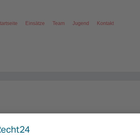
tartseite
Einsätze
Team
Jugend
Kontakt
Alarmstichwort