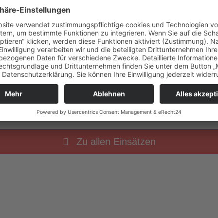
50 Uhr
THL klein Erkundung
Zu allen Einsätzen