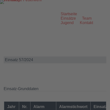
Zum
Inhalt
springen
Startseite
Einsätze
Team
Jugend
Kontakt
Einsatz 57/2024
Einsatz-Grunddaten
Jahr
Nr.
Alarm
Alarmstichwort
Einsatzo