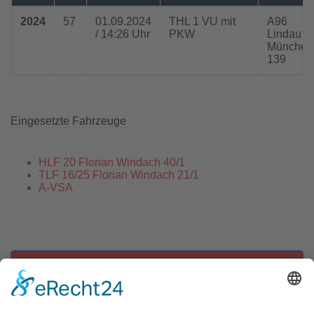
2024
57
01.09.2024
THL 1 VU mit
A96
/ 14:26 Uhr
PKW
Lindau >
München
139
Eingesetzte Fahrzeuge
HLF 20 Florian Windach 40/1
TLF 16/25 Florian Windach 21/1
A-VSA
Zu allen Einsätzen