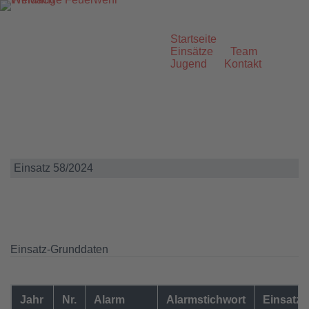
Zum
Inhalt
springen
Startseite
Einsätze
Team
Jugend
Kontakt
Einsatz 58/2024
Einsatz-Grunddaten
Jahr
Nr.
Alarm
Alarmstichwort
Einsatzo