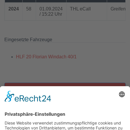
2024
58
01.09.2024
THL eCall
Greifenb
/ 15:22 Uhr
Eingesetzte Fahrzeuge
HLF 20 Florian Windach 40/1
Zu allen Einsätzen