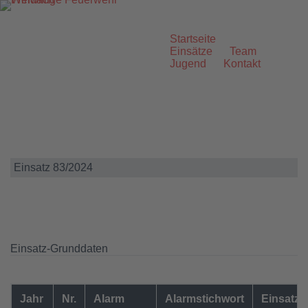
Zum
Inhalt
springen
Startseite
Einsätze
Team
Jugend
Kontakt
Einsatz 83/2024
Einsatz-Grunddaten
Jahr
Nr.
Alarm
Alarmstichwort
Einsatzo