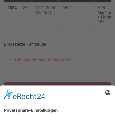
2024
83
13.11.2024
THL1
A96
/ 09:46 Uhr
München
> Lindau
127
Eingesetzte Fahrzeuge
TLF 16/25 Florian Windach 21/1
Zu allen Einsätzen