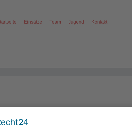
tartseite
Einsätze
Team
Jugend
Kontakt
Alarmstichwort