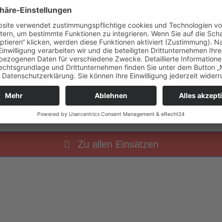
8 Uhr
THL 1 Tragehilfe für RD
Zu allen Einsätzen