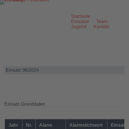
Zum
Inhalt
springen
Startseite
Einsätze
Team
Jugend
Kontakt
Einsatz 06/2024
Einsatz-Grunddaten
Jahr
Nr.
Alarm
Alarmstichwort
Einsatzo