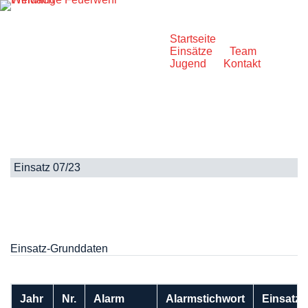
Zum
Inhalt
springen
Startseite
Einsätze
Team
Jugend
Kontakt
Einsatz 07/23
Einsatz-Grunddaten
Jahr
Nr.
Alarm
Alarmstichwort
Einsatzo