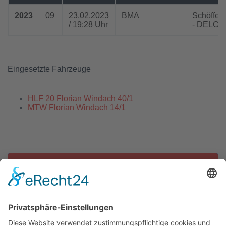
2023
09
23.02.2023
BMA
Schöffeld
/ 19:28 Uhr
- DELO
Eingesetzte Fahrzeuge
HLF 20 Florian Windach 40/1
MTW Florian Windach 14/1
Zu allen Einsätzen