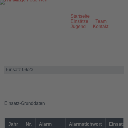
Zum
Inhalt
springen
Startseite
Einsätze
Team
Jugend
Kontakt
Einsatz 09/23
Einsatz-Grunddaten
Jahr
Nr.
Alarm
Alarmstichwort
Einsatzo