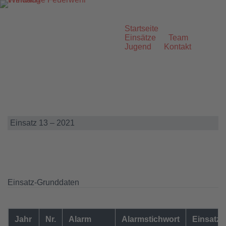
Zum
Inhalt
springen
Startseite
Einsätze
Team
Jugend
Kontakt
Einsatz 13 – 2021
Einsatz-Grunddaten
Jahr
Nr.
Alarm
Alarmstichwort
Einsatzo