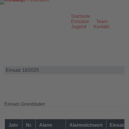
Zum
Inhalt
springen
Startseite
Einsätze
Team
Jugend
Kontakt
Einsatz 16/2025
Einsatz-Grunddaten
Jahr
Nr.
Alarm
Alarmstichwort
Einsatzo