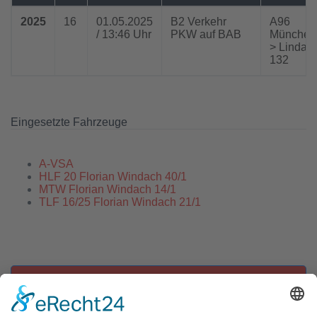
2025
16
01.05.2025
B2 Verkehr
A96
/ 13:46 Uhr
PKW auf BAB
München
> Lindau
132
Eingesetzte Fahrzeuge
A-VSA
HLF 20 Florian Windach 40/1
MTW Florian Windach 14/1
TLF 16/25 Florian Windach 21/1
Zu allen Einsätzen