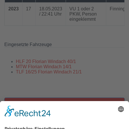
2023
17
18.05.2023
VU 1 oder 2
Finning
/ 22:41 Uhr
PKW, Person
eingeklemmt
Eingesetzte Fahrzeuge
HLF 20 Florian Windach 40/1
MTW Florian Windach 14/1
TLF 16/25 Florian Windach 21/1
Zu allen Einsätzen