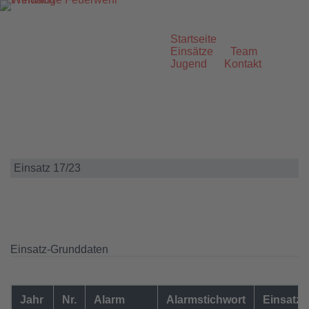
Zum
Inhalt
springen
Startseite
Einsätze
Team
Jugend
Kontakt
Einsatz 17/23
Einsatz-Grunddaten
Jahr
Nr.
Alarm
Alarmstichwort
Einsatzo