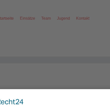
tartseite
Einsätze
Team
Jugend
Kontakt
Alarmstichwort