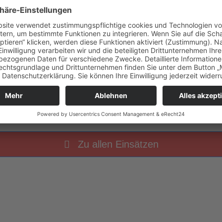
hr
THL 1 klein Straße überschwemmt
Zu allen Einsätzen