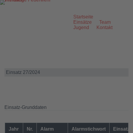
Zum
Inhalt
springen
Startseite
Einsätze
Team
Jugend
Kontakt
Einsatz 27/2024
Einsatz-Grunddaten
Jahr
Nr.
Alarm
Alarmstichwort
Einsatzo