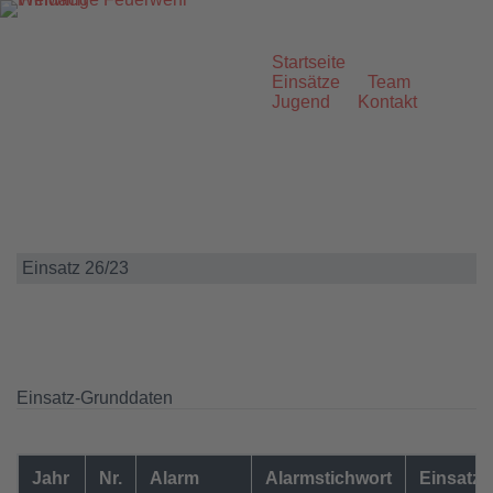
Zum
Inhalt
springen
Startseite
Einsätze
Team
Jugend
Kontakt
Einsatz 26/23
Einsatz-Grunddaten
Jahr
Nr.
Alarm
Alarmstichwort
Einsatzo