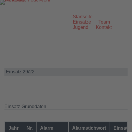
Zum
Inhalt
springen
Startseite
Einsätze
Team
Jugend
Kontakt
Einsatz 29/22
Einsatz-Grunddaten
Jahr
Nr.
Alarm
Alarmstichwort
Einsatzo