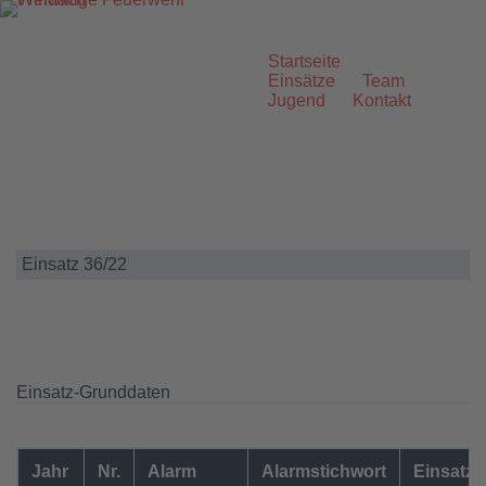
Zum
Inhalt
springen
Startseite
Einsätze
Team
Jugend
Kontakt
Einsatz 36/22
Einsatz-Grunddaten
Jahr
Nr.
Alarm
Alarmstichwort
Einsatzo