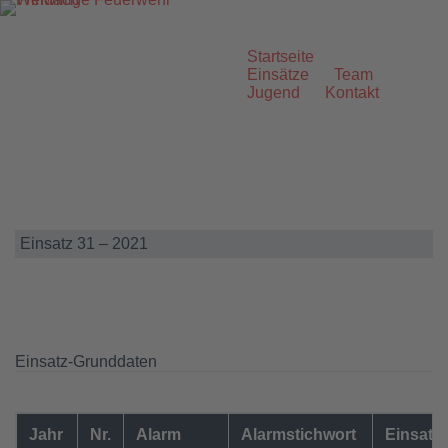
Zum
Inhalt
springen
Startseite
Einsätze
Team
Jugend
Kontakt
Einsatz 31 – 2021
Einsatz-Grunddaten
Jahr
Nr.
Alarm
Alarmstichwort
Einsatzo