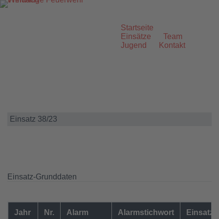
Zum
Inhalt
springen
Startseite
Einsätze
Team
Jugend
Kontakt
Einsatz 38/23
Einsatz-Grunddaten
Jahr
Nr.
Alarm
Alarmstichwort
Einsatzo