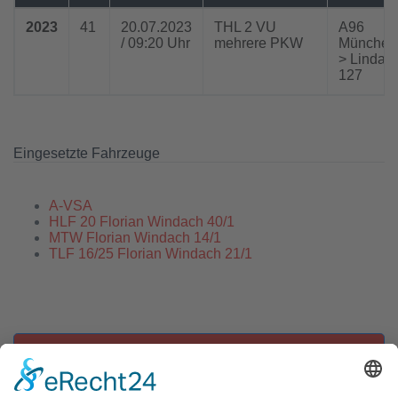
2023
41
20.07.2023
THL 2 VU
A96
/ 09:20 Uhr
mehrere PKW
München
> Lindau
127
Eingesetzte Fahrzeuge
A-VSA
HLF 20 Florian Windach 40/1
MTW Florian Windach 14/1
TLF 16/25 Florian Windach 21/1
Zu allen Einsätzen