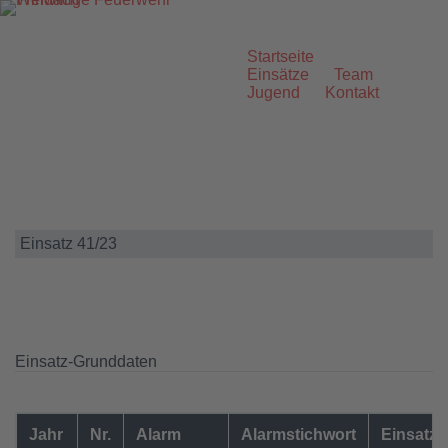
Zum
Inhalt
springen
Startseite
Einsätze
Team
Jugend
Kontakt
Einsatz 41/23
Einsatz-Grunddaten
Jahr
Nr.
Alarm
Alarmstichwort
Einsatzo