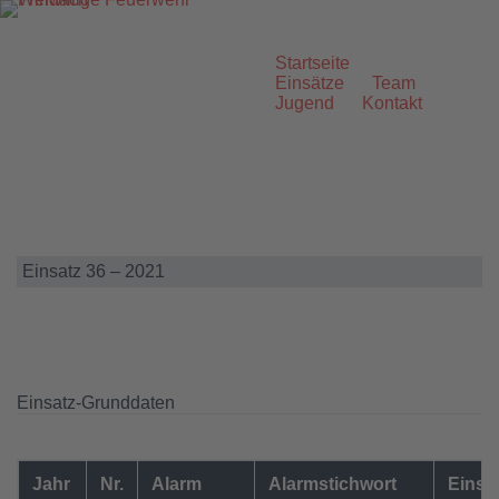
Zum
Inhalt
springen
Startseite
Einsätze
Team
Jugend
Kontakt
Einsatz 36 – 2021
Einsatz-Grunddaten
Jahr
Nr.
Alarm
Alarmstichwort
Einsa