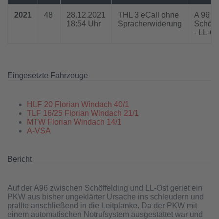
2021
48
28.12.2021
THL 3 eCall ohne
A 96
18:54 Uhr
Spracherwiderung
Schöff
- LL-Os
Eingesetzte Fahrzeuge
HLF 20 Florian Windach 40/1
TLF 16/25 Florian Windach 21/1
MTW Florian Windach 14/1
A-VSA
Bericht
Auf der A96 zwischen Schöffelding und LL-Ost geriet ein
PKW aus bisher ungeklärter Ursache ins schleudern und
prallte anschließend in die Leitplanke. Da der PKW mit
einem automatischen Notrufsystem ausgestattet war und