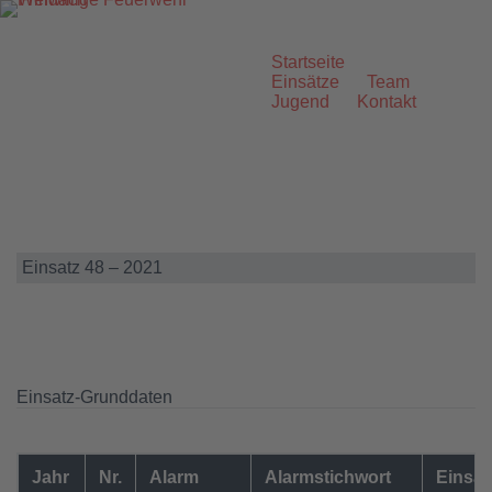
Zum
Inhalt
springen
Startseite
Einsätze
Team
Jugend
Kontakt
Einsatz 48 – 2021
Einsatz-Grunddaten
Jahr
Nr.
Alarm
Alarmstichwort
Einsat