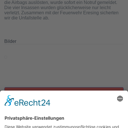
die Airbags auslösten, wurde sofort ein Notruf gemeldet.
Die vier Insassen wurden glücklicherweise nur leicht
verletzt. Zusammen mit der Feuerwehr Eresing sicherten
wir die Unfallstelle ab.
Bilder
Zu allen Einsätzen