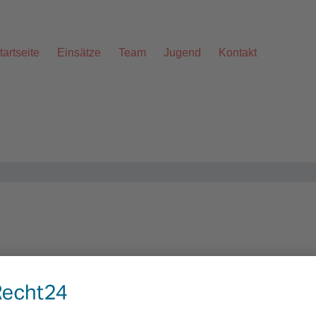
tartseite
Einsätze
Team
Jugend
Kontakt
Alarmstichwort