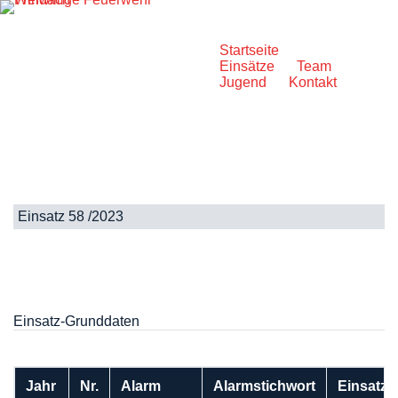
Zum
Inhalt
springen
Startseite
Einsätze
Team
Jugend
Kontakt
Einsatz 58 /2023
Einsatz-Grunddaten
Jahr
Nr.
Alarm
Alarmstichwort
Einsatzo