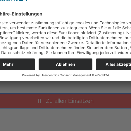
hr
THL 2 VU mehrere PKW
Zu allen Einsätzen