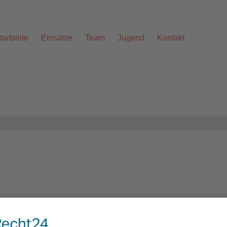
tartseite
Einsätze
Team
Jugend
Kontakt
Alarmstichwort