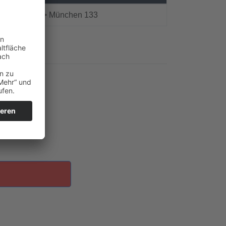
A96 Lindau > München 133