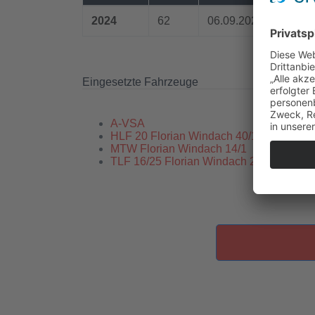
2024
62
06.09.2024 / 18:52 U
Eingesetzte Fahrzeuge
A-VSA
HLF 20 Florian Windach 40/1
MTW Florian Windach 14/1
TLF 16/25 Florian Windach 21/1