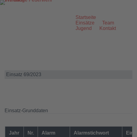
Zum
Inhalt
springen
Startseite
Einsätze
Team
Jugend
Kontakt
Einsatz 69/2023
Einsatz-Grunddaten
Jahr
Nr.
Alarm
Alarmstichwort
Eins