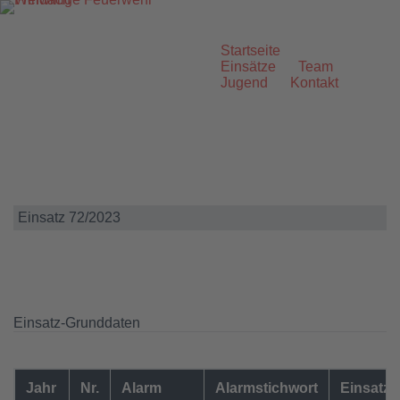
Zum
Inhalt
springen
Startseite
Einsätze
Team
Jugend
Kontakt
Einsatz 72/2023
Einsatz-Grunddaten
Jahr
Nr.
Alarm
Alarmstichwort
Einsatzo