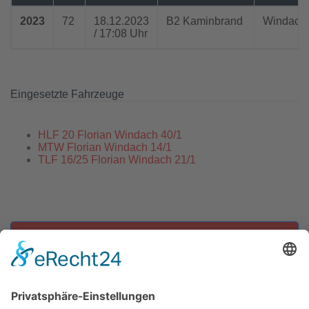
2023
72
18.12.2023
B2 Kaminbrand
Windach
/ 17:08 Uhr
Eingesetzte Fahrzeuge
HLF 20 Florian Windach 40/1
MTW Florian Windach 14/1
TLF 16/25 Florian Windach 21/1
Zu allen Einsätzen