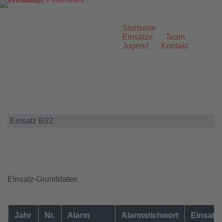
Zum
Inhalt
springen
Startseite
Einsätze
Team
Jugend
Kontakt
Einsatz 8/22
Einsatz-Grunddaten
Jahr
Nr.
Alarm
Alarmstichwort
Einsatzo