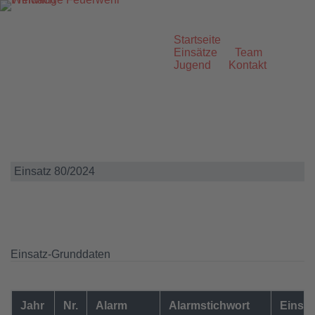
Zum
Inhalt
springen
Startseite
Einsätze
Team
Jugend
Kontakt
Einsatz 80/2024
Einsatz-Grunddaten
Jahr
Nr.
Alarm
Alarmstichwort
Einsat